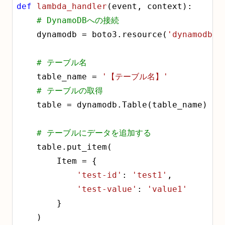
def
lambda_handler
(event, context)
:
# DynamoDBへの接続
    dynamodb = boto3.resource(
'dynamodb'
)

# テーブル名
    table_name = 
'【テーブル名】'
# テーブルの取得
    table = dynamodb.Table(table_name)

# テーブルにデータを追加する
    table.put_item(

        Item = {

'test-id'
: 
'test1'
,

'test-value'
: 
'value1'
        }

    )
