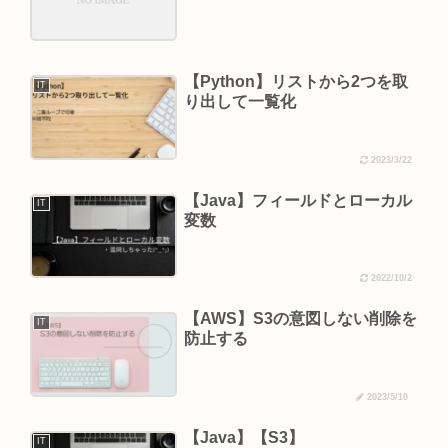
【Python】リストから2つを取
IT
り出して一覧化
2023/3/22
【Java】フィールドとローカル
IT
変数
2022/10/2
【AWS】S3の意図しない削除を
IT
防止する
2023/5/10
【Java】【S3】
IT