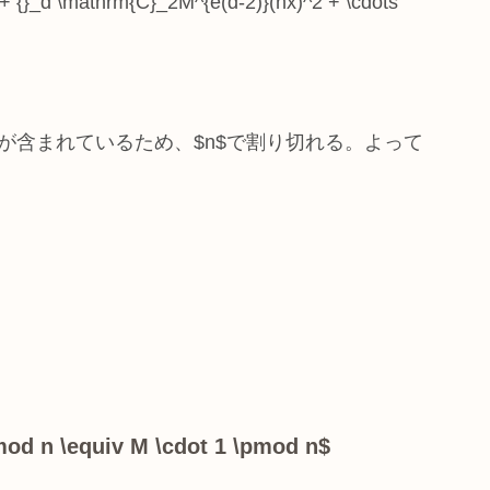
+ {}_d \mathrm{C}_2M^{e(d-2)}(nx)^2 + \cdots
n$が含まれているため、$n$で割り切れる。よって
pmod n \equiv M \cdot 1 \pmod n$