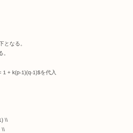
は以下となる。
する。
= 1 + k(p-1)(q-1)$を代入
) \\
 \\