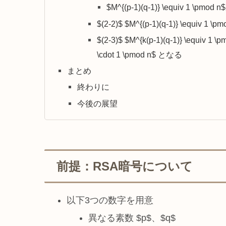
$M^{(p-1)(q-1)} \equiv 1 \p
$(2-2)$ $M^{(p-1)(q-1)} \equiv 1 
$(2-3)$ $M^{k(p-1)(q-1)} \equiv 1 
\cdot 1 \pmod n$ となる
まとめ
終わりに
今後の展望
前提：RSA暗号について
以下3つの数字を用意
異なる素数 $p$、$q$