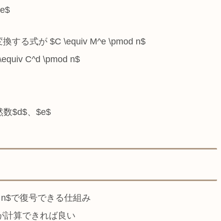
e$
式が $C \equiv M^e \pmod n$
v C^d \pmod n$
自然数$d$、$e$
mod n$で復号できる仕組み
ることが計算できれば良い