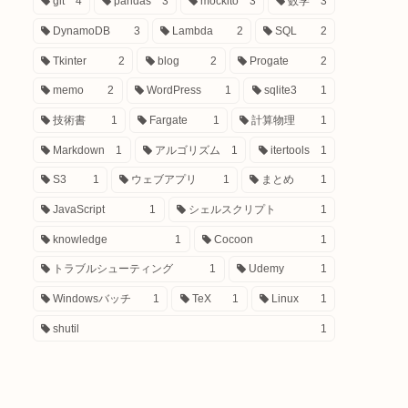
git
4
pandas
3
mockito
3
数学
3
DynamoDB
3
Lambda
2
SQL
2
Tkinter
2
blog
2
Progate
2
memo
2
WordPress
1
sqlite3
1
技術書
1
Fargate
1
計算物理
1
Markdown
1
アルゴリズム
1
itertools
1
S3
1
ウェブアプリ
1
まとめ
1
JavaScript
1
シェルスクリプト
1
knowledge
1
Cocoon
1
トラブルシューティング
1
Udemy
1
Windowsバッチ
1
TeX
1
Linux
1
shutil
1