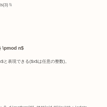
s(3) \\
} \pmod n$
^e + nx$と表現できる($x$は任意の整数)。