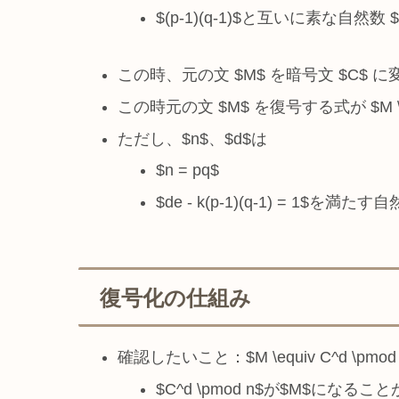
$(p-1)(q-1)$と互いに素な自然数 $
この時、元の文 $M$ を暗号文 $C$ に変換する
この時元の文 $M$ を復号する式が $M \equi
ただし、$n$、$d$は
$n = pq$
$de - k(p-1)(q-1) = 1$を満たす
復号化の仕組み
確認したいこと：$M \equiv C^d \p
$C^d \pmod n$が$M$にな