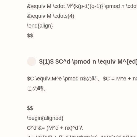
&\equiv M \cdot M^{k(p-1)(q-1)} \pmod n \cdot
&\equiv M \cdots(4)
\end{align}
$$
$(1)$ $C^d \pmod n \equiv M^{ed
$C \equiv M^e \pmod n$の時、$C = M
この時、
$$
\begin{aligned}
C^d &= (M^e + nx)^d \\