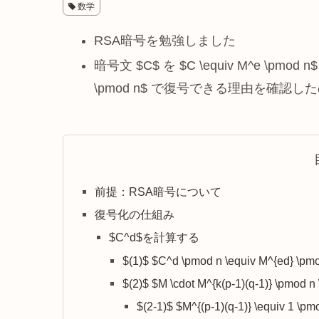
数学
RSA暗号を勉強しました
暗号文 $C$ を $C \equiv M^e \pmo
\pmod n$ で復号できる理由を確認した
前提：RSA暗号について
復号化の仕組み
$C^d$を計算する
$(1)$ $C^d \pmod n \equiv M^{ed} \pm
$(2)$ $M \cdot M^{k(p-1)(q-1)} \pmod n
$(2-1)$ $M^{(p-1)(q-1)} \equiv 