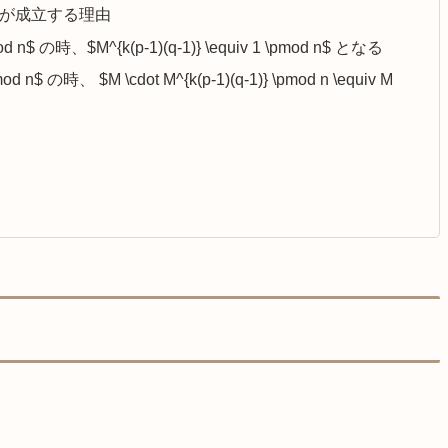
mod n$が成立する理由
\pmod n$ の時、$M^{k(p-1)(q-1)} \equiv 1 \pmod n$ となる
\pmod n$ の時、 $M \cdot M^{k(p-1)(q-1)} \pmod n \equiv M