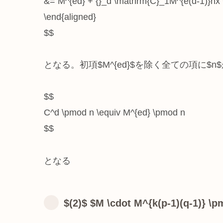
&= M^{ed} + {}_d \mathrm{C}_1M^{e(d-1)}nx 
\end{aligned}
$$
となる。初項$M^{ed}$を除く全ての項に$
$$
C^d \pmod n \equiv M^{ed} \pmod n
$$
となる
$(2)$ $M \cdot M^{k(p-1)(q-1)} \