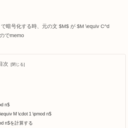
d n$ で暗号化する時、元の文 $M$ が $M \equiv C^d
のでmemo
目次
od n$
 \equiv M \cdot 1 \pmod n$
1 \pmod n$を計算する