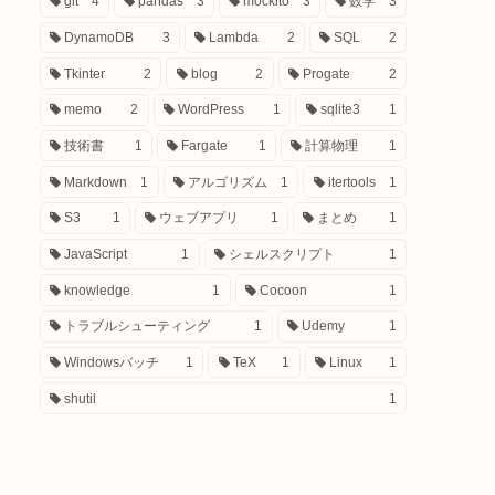
git
4
pandas
3
mockito
3
数学
3
DynamoDB
3
Lambda
2
SQL
2
Tkinter
2
blog
2
Progate
2
memo
2
WordPress
1
sqlite3
1
技術書
1
Fargate
1
計算物理
1
Markdown
1
アルゴリズム
1
itertools
1
S3
1
ウェブアプリ
1
まとめ
1
JavaScript
1
シェルスクリプト
1
knowledge
1
Cocoon
1
トラブルシューティング
1
Udemy
1
Windowsバッチ
1
TeX
1
Linux
1
shutil
1