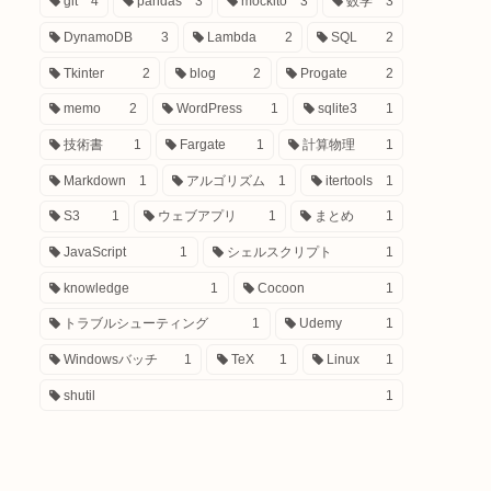
git
4
pandas
3
mockito
3
数学
3
DynamoDB
3
Lambda
2
SQL
2
Tkinter
2
blog
2
Progate
2
memo
2
WordPress
1
sqlite3
1
技術書
1
Fargate
1
計算物理
1
Markdown
1
アルゴリズム
1
itertools
1
S3
1
ウェブアプリ
1
まとめ
1
JavaScript
1
シェルスクリプト
1
knowledge
1
Cocoon
1
トラブルシューティング
1
Udemy
1
Windowsバッチ
1
TeX
1
Linux
1
shutil
1