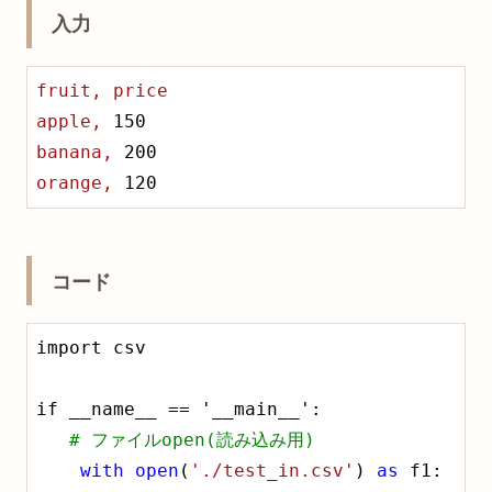
入力
fruit,
price
apple,
150
banana,
200
orange,
120
コード
import csv

if __name__ == '__main__':

# ファイルopen(読み込み用)
with
open
(
'./test_in.csv'
) 
as
 f1:
