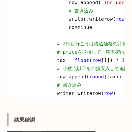
                    row.append(
"include t
# 書き込み
                    writer.writerow(
row
)

                    continue

# 2行目行こうは税込価格の計算
# priceを取得して、税率8%を計
                tax = 
float
(
row
[
1
]) * 
1.0
# 小数点以下を四捨五入して追記
                row.append(
round
(tax))

# 書き込み
                writer.writerow(
row
)
結果確認