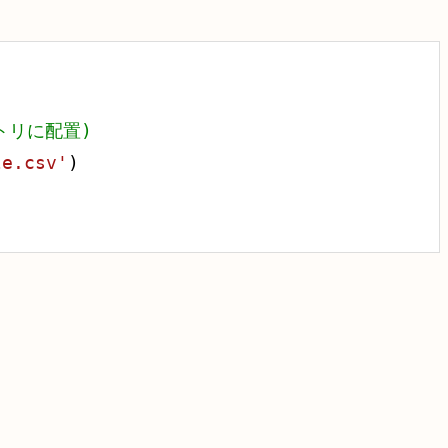
クトリに配置)
le.csv'