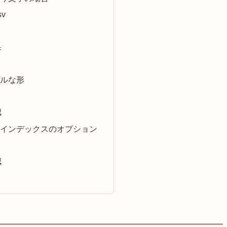
v
果
ルな形
認
インデックスのオプション
認