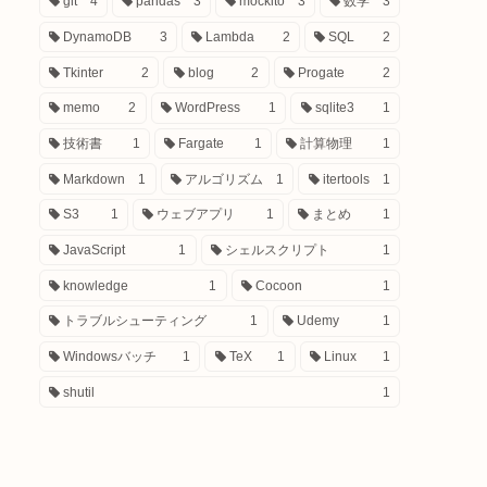
git
4
pandas
3
mockito
3
数学
3
DynamoDB
3
Lambda
2
SQL
2
Tkinter
2
blog
2
Progate
2
memo
2
WordPress
1
sqlite3
1
技術書
1
Fargate
1
計算物理
1
Markdown
1
アルゴリズム
1
itertools
1
S3
1
ウェブアプリ
1
まとめ
1
JavaScript
1
シェルスクリプト
1
knowledge
1
Cocoon
1
トラブルシューティング
1
Udemy
1
Windowsバッチ
1
TeX
1
Linux
1
shutil
1