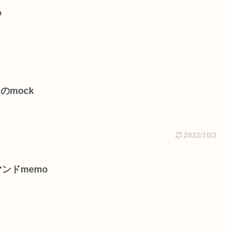
o
スのmock
2022/10/2
ンドmemo