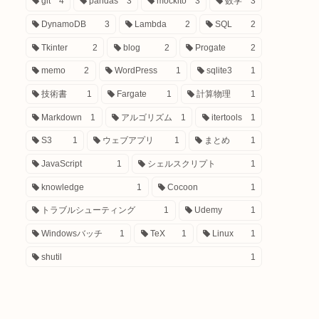
git
4
pandas
3
mockito
3
数学
3
DynamoDB
3
Lambda
2
SQL
2
Tkinter
2
blog
2
Progate
2
memo
2
WordPress
1
sqlite3
1
技術書
1
Fargate
1
計算物理
1
Markdown
1
アルゴリズム
1
itertools
1
S3
1
ウェブアプリ
1
まとめ
1
JavaScript
1
シェルスクリプト
1
knowledge
1
Cocoon
1
トラブルシューティング
1
Udemy
1
Windowsバッチ
1
TeX
1
Linux
1
shutil
1