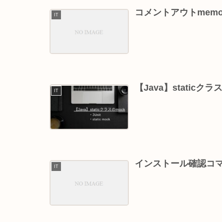
コメントアウトmem
IT
【Java】staticクラ
IT
インストール確認コマ
IT