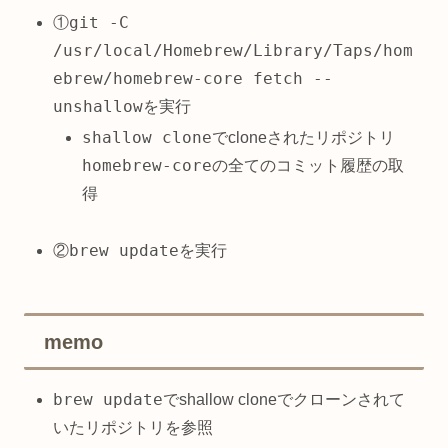
git -C
①
/usr/local/Homebrew/Library/Taps/hom
ebrew/homebrew-core fetch --
unshallow
を実行
shallow clone
でcloneされたリポジトリ
homebrew-core
の全てのコミット履歴の取
得
brew update
②
を実行
memo
brew update
でshallow cloneでクローンされて
いたリポジトリを参照