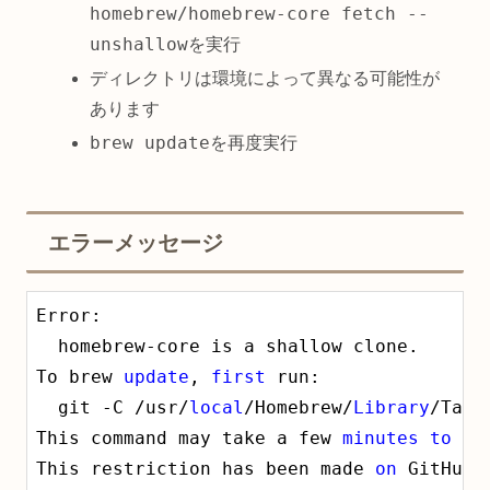
homebrew/homebrew-core fetch --
unshallow
を実行
ディレクトリは環境によって異なる可能性が
あります
brew update
を再度実行
エラーメッセージ
Error: 

  homebrew-core is a shallow clone.

To brew 
update
, 
first
 run:

  git -C /usr/
local
/Homebrew/
Library
/Taps
This command may take a few 
minutes
to
 ru
This restriction has been made 
on
 GitHub
'