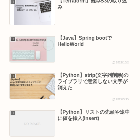
【Terraform】既存S3の取り込
IT
み
【Java】Spring bootで
IT
HelloWorld
2022/10/2
【Python】strip(文字列削除)の
IT
ライブラリで意図しない文字が
消えた
2022/9/15
【Python】リストの先頭や途中
IT
に値を挿入(insert)