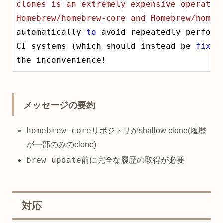
clones is an extremely expensive operation
Homebrew/homebrew-core and Homebrew/homeb
automatically 
to
 avoid repeatedly perform
CI systems (which should instead be 
fixed
the inconvenience!
メッセージの要約
homebrew-core
リポジトリがshallow clone(履歴
が一部のみのclone)
brew update
前に完全な履歴の取得が必要
対応